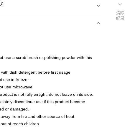
送
清除
纪录
次付清
ot use a scrub brush or polishing powder with this
亚银行、联昌国际银行、大众银行、兴业银行、香港隆丰银行、
Go
AmBank、BSN Bank
t
with dish detergent before first usage
t use in freezer
not use microwave
roduct is not fully airtight, do not leave on its side.
iately discontinue use if this product become
ed or damaged.
Fee
查看运费
away from fire and other source of heat.
Fee
out of reach children