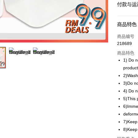
付款与运
付款方式
商品特色
信用卡一
商品编号
218689
网上银行
商品特色
相关说明
1) Do n
只有马来
Touch 'n 
伊斯兰银行、
produc
2)Wash 
Boost
3)Do no
GrabPay
4) Do 
5)This p
6)Immed
运送方式
deform
Shipping 
7)Keep 
Shipping 
8)Keep 